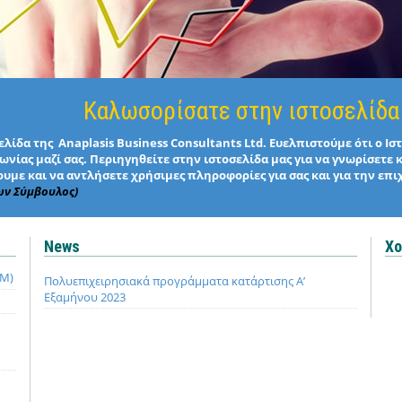
Καλωσορίσατε στην ιστοσελίδα
λίδα της Anaplasis Business Consultants Ltd. Ευελπιστούμε ότι ο Ι
νίας μαζί σας. Περιηγηθείτε στην ιστοσελίδα μας για να γνωρίσετε 
υμε και να αντλήσετε χρήσιμες πληροφορίες για σας και για την επι
ων Σύμβουλος)
News
Χο
QM)
Πολυεπιχειρησιακά προγράμματα κατάρτισης Α’
Εξαμήνου 2023