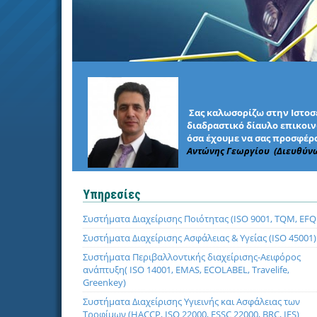
Σας καλωσορίζω στην Ιστοσε
διαδραστικό δίαυλο επικοινω
όσα έχουμε να σας προσφέρο
Αντώνης Γεωργίου (Διευθύν
Υπηρεσίες
Συστήματα Διαχείρισης Ποιότητας (ISO 9001, TQM, EF
Συστήματα Διαχείρισης Ασφάλειας & Υγείας (ISO 45001)
Συστήματα Περιβαλλοντικής διαχείρισης-Αειφόρος
ανάπτυξη( ISO 14001, EMAS, ECOLABEL, Travelife,
Greenkey)
Συστήματα Διαχείρισης Υγιεινής και Ασφάλειας των
Τροφίμων (HACCP, ISO 22000, FSSC 22000, BRC, IFS)