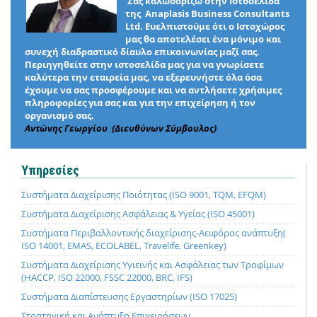
Σας καλωσορίζω στην Ιστοσελίδα
της Anaplasis Business Consultants
Ltd. Ευελπιστούμε ότι ο Ιστοχώρος
μας θα αποτελέσει ένα μόνιμο και
συνεχή διαδραστικό δίαυλο επικοινωνίας μαζί σας.
Περιηγηθείτε στην ιστοσελίδα μας για να γνωρίσετε
καλύτερα την εταιρεία μας, να εξερευνήστε όλα όσα
έχουμε να σας προσφέρουμε και να αντλήσετε χρήσιμες
πληροφορίες για σας και για την επιχείρηση ή τον
οργανισμό σας.
Αντώνης Γεωργίου (Διευθύνων Σύμβουλος)
Υπηρεσίες
Συστήματα Διαχείρισης Ποιότητας (ISO 9001, TQM, EFQM)
Συστήματα Διαχείρισης Ασφάλειας & Υγείας (ISO 45001)
Συστήματα Περιβαλλοντικής διαχείρισης-Αειφόρος ανάπτυξη(
ISO 14001, EMAS, ECOLABEL, Travelife, Greenkey)
Συστήματα Διαχείρισης Υγιεινής και Ασφάλειας των Τροφίμων
(HACCP, ISO 22000, FSSC 22000, BRC, IFS)
Συστήματα Διαπίστευσης Εργαστηρίων (ISO 17025)
Στρατηγική και Ανάπτυξη Επιχειρήσεων