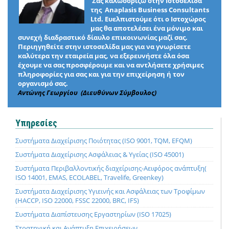
Σας καλωσορίζω στην Ιστοσελίδα
της Anaplasis Business Consultants
Ltd. Ευελπιστούμε ότι ο Ιστοχώρος
μας θα αποτελέσει ένα μόνιμο και
συνεχή διαδραστικό δίαυλο επικοινωνίας μαζί σας.
Περιηγηθείτε στην ιστοσελίδα μας για να γνωρίσετε
καλύτερα την εταιρεία μας, να εξερευνήστε όλα όσα
έχουμε να σας προσφέρουμε και να αντλήσετε χρήσιμες
πληροφορίες για σας και για την επιχείρηση ή τον
οργανισμό σας.
Αντώνης Γεωργίου (Διευθύνων Σύμβουλος)
Υπηρεσίες
Συστήματα Διαχείρισης Ποιότητας (ISO 9001, TQM, EFQM)
Συστήματα Διαχείρισης Ασφάλειας & Υγείας (ISO 45001)
Συστήματα Περιβαλλοντικής διαχείρισης-Αειφόρος ανάπτυξη(
ISO 14001, EMAS, ECOLABEL, Travelife, Greenkey)
Συστήματα Διαχείρισης Υγιεινής και Ασφάλειας των Τροφίμων
(HACCP, ISO 22000, FSSC 22000, BRC, IFS)
Συστήματα Διαπίστευσης Εργαστηρίων (ISO 17025)
Στρατηγική και Ανάπτυξη Επιχειρήσεων