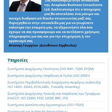
Σας καλωσορίζω στην Ιστοσελίδα
της Anaplasis Business Consultants
Ltd. Ευελπιστούμε ότι ο Ιστοχώρος
μας θα αποτελέσει ένα μόνιμο και
συνεχή διαδραστικό δίαυλο επικοινωνίας μαζί σας.
Περιηγηθείτε στην ιστοσελίδα μας για να γνωρίσετε
καλύτερα την εταιρεία μας, να εξερευνήστε όλα όσα
έχουμε να σας προσφέρουμε και να αντλήσετε χρήσιμες
πληροφορίες για σας και για την επιχείρηση ή τον
οργανισμό σας.
Αντώνης Γεωργίου (Διευθύνων Σύμβουλος)
Υπηρεσίες
Συστήματα Διαχείρισης Ποιότητας (ISO 9001, TQM, EFQM)
Συστήματα Διαχείρισης Ασφάλειας & Υγείας (ISO 45001)
Συστήματα Περιβαλλοντικής διαχείρισης-Αειφόρος ανάπτυξη(
ISO 14001, EMAS, ECOLABEL, Travelife, Greenkey)
Συστήματα Διαχείρισης Υγιεινής και Ασφάλειας των Τροφίμων
(HACCP, ISO 22000, FSSC 22000, BRC, IFS)
Συστήματα Διαπίστευσης Εργαστηρίων (ISO 17025)
Στρατηγική και Ανάπτυξη Επιχειρήσεων