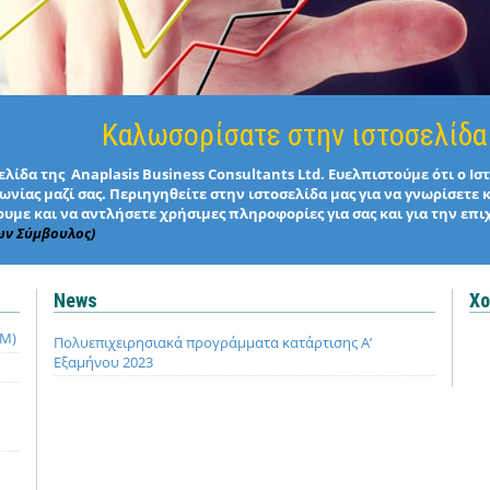
Καλωσορίσατε στην ιστοσελίδα
λίδα της Anaplasis Business Consultants Ltd. Ευελπιστούμε ότι ο Ι
νίας μαζί σας. Περιηγηθείτε στην ιστοσελίδα μας για να γνωρίσετε 
υμε και να αντλήσετε χρήσιμες πληροφορίες για σας και για την επι
ων Σύμβουλος)
News
Χο
QM)
Πολυεπιχειρησιακά προγράμματα κατάρτισης Α’
Εξαμήνου 2023