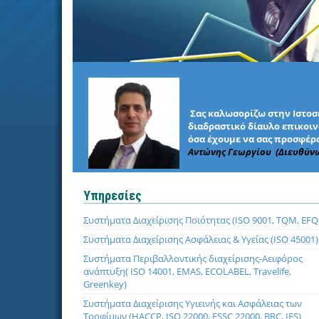
Σας καλωσορίζω στην Ιστοσε
διαδραστικό δίαυλο επικοινω
όσα έχουμε να σας προσφέρο
Αντώνης Γεωργίου (Διευθύν
Υπηρεσίες
Συστήματα Διαχείρισης Ποιότητας (ISO 9001, TQM, EF
Συστήματα Διαχείρισης Ασφάλειας & Υγείας (ISO 45001)
Συστήματα Περιβαλλοντικής διαχείρισης-Αειφόρος
ανάπτυξη( ISO 14001, EMAS, ECOLABEL, Travelife,
Greenkey)
Συστήματα Διαχείρισης Υγιεινής και Ασφάλειας των
Τροφίμων (HACCP, ISO 22000, FSSC 22000, BRC, IFS)