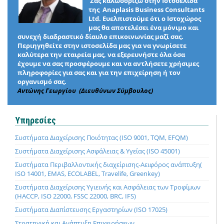
Σας καλωσορίζω στην Ιστοσελίδα
της Anaplasis Business Consultants
Ltd. Ευελπιστούμε ότι ο Ιστοχώρος
μας θα αποτελέσει ένα μόνιμο και
συνεχή διαδραστικό δίαυλο επικοινωνίας μαζί σας.
Περιηγηθείτε στην ιστοσελίδα μας για να γνωρίσετε
καλύτερα την εταιρεία μας, να εξερευνήστε όλα όσα
έχουμε να σας προσφέρουμε και να αντλήσετε χρήσιμες
πληροφορίες για σας και για την επιχείρηση ή τον
οργανισμό σας.
Αντώνης Γεωργίου (Διευθύνων Σύμβουλος)
Υπηρεσίες
Συστήματα Διαχείρισης Ποιότητας (ISO 9001, TQM, EFQM)
Συστήματα Διαχείρισης Ασφάλειας & Υγείας (ISO 45001)
Συστήματα Περιβαλλοντικής διαχείρισης-Αειφόρος ανάπτυξη(
ISO 14001, EMAS, ECOLABEL, Travelife, Greenkey)
Συστήματα Διαχείρισης Υγιεινής και Ασφάλειας των Τροφίμων
(HACCP, ISO 22000, FSSC 22000, BRC, IFS)
Συστήματα Διαπίστευσης Εργαστηρίων (ISO 17025)
Στρατηγική και Ανάπτυξη Επιχειρήσεων