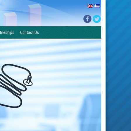
tneships
Contact Us