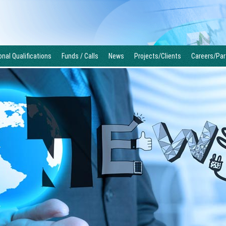
nal Qualifications
Funds / Calls
News
Projects/Clients
Careers/Par