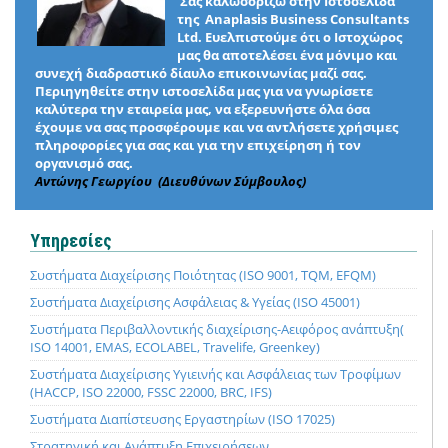
Σας καλωσορίζω στην Ιστοσελίδα
της Anaplasis Business Consultants
Ltd. Ευελπιστούμε ότι ο Ιστοχώρος
μας θα αποτελέσει ένα μόνιμο και
συνεχή διαδραστικό δίαυλο επικοινωνίας μαζί σας.
Περιηγηθείτε στην ιστοσελίδα μας για να γνωρίσετε
καλύτερα την εταιρεία μας, να εξερευνήστε όλα όσα
έχουμε να σας προσφέρουμε και να αντλήσετε χρήσιμες
πληροφορίες για σας και για την επιχείρηση ή τον
οργανισμό σας.
Αντώνης Γεωργίου (Διευθύνων Σύμβουλος)
Υπηρεσίες
Συστήματα Διαχείρισης Ποιότητας (ISO 9001, TQM, EFQM)
Συστήματα Διαχείρισης Ασφάλειας & Υγείας (ISO 45001)
Συστήματα Περιβαλλοντικής διαχείρισης-Αειφόρος ανάπτυξη(
ISO 14001, EMAS, ECOLABEL, Travelife, Greenkey)
Συστήματα Διαχείρισης Υγιεινής και Ασφάλειας των Τροφίμων
(HACCP, ISO 22000, FSSC 22000, BRC, IFS)
Συστήματα Διαπίστευσης Εργαστηρίων (ISO 17025)
Στρατηγική και Ανάπτυξη Επιχειρήσεων