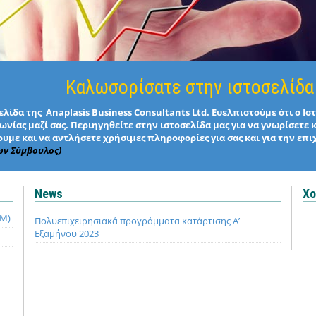
Καλωσορίσατε στην ιστοσελίδα
λίδα της Anaplasis Business Consultants Ltd. Ευελπιστούμε ότι ο Ι
νίας μαζί σας. Περιηγηθείτε στην ιστοσελίδα μας για να γνωρίσετε 
υμε και να αντλήσετε χρήσιμες πληροφορίες για σας και για την επι
ων Σύμβουλος)
News
Χο
QM)
Πολυεπιχειρησιακά προγράμματα κατάρτισης Α’
Εξαμήνου 2023