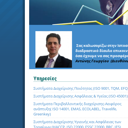
Σας καλωσορίζω στην Ιστοσε
διαδραστικό δίαυλο επικοινω
όσα έχουμε να σας προσφέρο
Αντώνης Γεωργίου (Διευθύν
Υπηρεσίες
Συστήματα Διαχείρισης Ποιότητας (ISO 9001, TQM, EF
Συστήματα Διαχείρισης Ασφάλειας & Υγείας (ISO 45001)
Συστήματα Περιβαλλοντικής διαχείρισης-Αειφόρος
ανάπτυξη( ISO 14001, EMAS, ECOLABEL, Travelife,
Greenkey)
Συστήματα Διαχείρισης Υγιεινής και Ασφάλειας των
Τροφίμων (HACCP, ISO 22000, FSSC 22000, BRC, IFS)