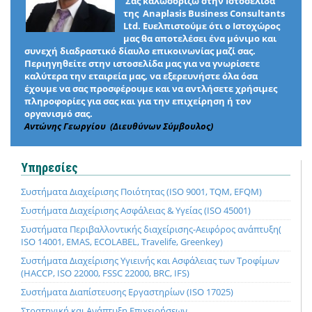
Σας καλωσορίζω στην Ιστοσελίδα
της Anaplasis Business Consultants
Ltd. Ευελπιστούμε ότι ο Ιστοχώρος
μας θα αποτελέσει ένα μόνιμο και
συνεχή διαδραστικό δίαυλο επικοινωνίας μαζί σας.
Περιηγηθείτε στην ιστοσελίδα μας για να γνωρίσετε
καλύτερα την εταιρεία μας, να εξερευνήστε όλα όσα
έχουμε να σας προσφέρουμε και να αντλήσετε χρήσιμες
πληροφορίες για σας και για την επιχείρηση ή τον
οργανισμό σας.
Αντώνης Γεωργίου (Διευθύνων Σύμβουλος)
Υπηρεσίες
Συστήματα Διαχείρισης Ποιότητας (ISO 9001, TQM, EFQM)
Συστήματα Διαχείρισης Ασφάλειας & Υγείας (ISO 45001)
Συστήματα Περιβαλλοντικής διαχείρισης-Αειφόρος ανάπτυξη(
ISO 14001, EMAS, ECOLABEL, Travelife, Greenkey)
Συστήματα Διαχείρισης Υγιεινής και Ασφάλειας των Τροφίμων
(HACCP, ISO 22000, FSSC 22000, BRC, IFS)
Συστήματα Διαπίστευσης Εργαστηρίων (ISO 17025)
Στρατηγική και Ανάπτυξη Επιχειρήσεων