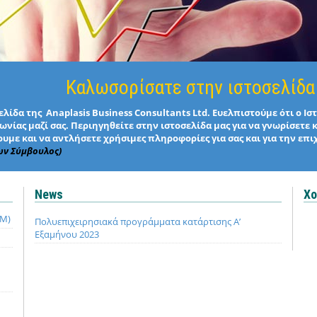
Καλωσορίσατε στην ιστοσελίδα
λίδα της Anaplasis Business Consultants Ltd. Ευελπιστούμε ότι ο Ι
νίας μαζί σας. Περιηγηθείτε στην ιστοσελίδα μας για να γνωρίσετε 
υμε και να αντλήσετε χρήσιμες πληροφορίες για σας και για την επι
ων Σύμβουλος)
News
Χο
QM)
Πολυεπιχειρησιακά προγράμματα κατάρτισης Α’
Εξαμήνου 2023