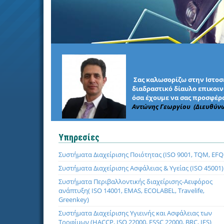
Σας καλωσορίζω στην Ιστοσε
διαδραστικό δίαυλο επικοινω
όσα έχουμε να σας προσφέρο
Αντώνης Γεωργίου (Διευθύν
Υπηρεσίες
Συστήματα Διαχείρισης Ποιότητας (ISO 9001, TQM, EF
Συστήματα Διαχείρισης Ασφάλειας & Υγείας (ISO 45001)
Συστήματα Περιβαλλοντικής διαχείρισης-Αειφόρος
ανάπτυξη( ISO 14001, EMAS, ECOLABEL, Travelife,
Greenkey)
Συστήματα Διαχείρισης Υγιεινής και Ασφάλειας των
Τροφίμων (HACCP, ISO 22000, FSSC 22000, BRC, IFS)