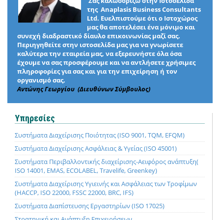
Σας καλωσορίζω στην Ιστοσελίδα
της Anaplasis Business Consultants
Ltd. Ευελπιστούμε ότι ο Ιστοχώρος
μας θα αποτελέσει ένα μόνιμο και
συνεχή διαδραστικό δίαυλο επικοινωνίας μαζί σας.
Περιηγηθείτε στην ιστοσελίδα μας για να γνωρίσετε
καλύτερα την εταιρεία μας, να εξερευνήστε όλα όσα
έχουμε να σας προσφέρουμε και να αντλήσετε χρήσιμες
πληροφορίες για σας και για την επιχείρηση ή τον
οργανισμό σας.
Αντώνης Γεωργίου (Διευθύνων Σύμβουλος)
Υπηρεσίες
Συστήματα Διαχείρισης Ποιότητας (ISO 9001, TQM, EFQM)
Συστήματα Διαχείρισης Ασφάλειας & Υγείας (ISO 45001)
Συστήματα Περιβαλλοντικής διαχείρισης-Αειφόρος ανάπτυξη(
ISO 14001, EMAS, ECOLABEL, Travelife, Greenkey)
Συστήματα Διαχείρισης Υγιεινής και Ασφάλειας των Τροφίμων
(HACCP, ISO 22000, FSSC 22000, BRC, IFS)
Συστήματα Διαπίστευσης Εργαστηρίων (ISO 17025)
Στρατηγική και Ανάπτυξη Επιχειρήσεων