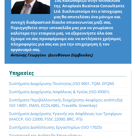
Σας καλωσορίζω στην Ιστοσελίδα
της Anaplasis Business Consultants
Ltd. Ευελπιστούμε ότι ο Ιστοχώρος
μας θα αποτελέσει ένα μόνιμο και
συνεχή διαδραστικό δίαυλο επικοινωνίας μαζί σας.
Περιηγηθείτε στην ιστοσελίδα μας για να γνωρίσετε
καλύτερα την εταιρεία μας, να εξερευνήστε όλα όσα
έχουμε να σας προσφέρουμε και να αντλήσετε χρήσιμες
πληροφορίες για σας και για την επιχείρηση ή τον
οργανισμό σας.
Αντώνης Γεωργίου (Διευθύνων Σύμβουλος)
Υπηρεσίες
Συστήματα Διαχείρισης Ποιότητας (ISO 9001, TQM, EFQM)
Συστήματα Διαχείρισης Ασφάλειας & Υγείας (ISO 45001)
Συστήματα Περιβαλλοντικής διαχείρισης-Αειφόρος ανάπτυξη(
ISO 14001, EMAS, ECOLABEL, Travelife, Greenkey)
Συστήματα Διαχείρισης Υγιεινής και Ασφάλειας των Τροφίμων
(HACCP, ISO 22000, FSSC 22000, BRC, IFS)
Συστήματα Διαπίστευσης Εργαστηρίων (ISO 17025)
Στρατηγική και Ανάπτυξη Επιχειρήσεων