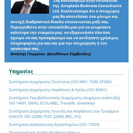
Σας καλωσορίζω στην Ιστοσελίδα
της Anaplasis Business Consultants
Ltd. Ευελπιστούμε ότι ο Ιστοχώρος
μας θα αποτελέσει ένα μόνιμο και
συνεχή διαδραστικό δίαυλο επικοινωνίας μαζί σας.
Περιηγηθείτε στην ιστοσελίδα μας για να γνωρίσετε
καλύτερα την εταιρεία μας, να εξερευνήστε όλα όσα
έχουμε να σας προσφέρουμε και να αντλήσετε χρήσιμες
πληροφορίες για σας και για την επιχείρηση ή τον
οργανισμό σας.
Αντώνης Γεωργίου (Διευθύνων Σύμβουλος)
Υπηρεσίες
Συστήματα Διαχείρισης Ποιότητας (ISO 9001, TQM, EFQM)
Συστήματα Διαχείρισης Ασφάλειας & Υγείας (ISO 45001)
Συστήματα Περιβαλλοντικής διαχείρισης-Αειφόρος ανάπτυξη(
ISO 14001, EMAS, ECOLABEL, Travelife, Greenkey)
Συστήματα Διαχείρισης Υγιεινής και Ασφάλειας των Τροφίμων
(HACCP, ISO 22000, FSSC 22000, BRC, IFS)
Συστήματα Διαπίστευσης Εργαστηρίων (ISO 17025)
Στρατηγική και Ανάπτυξη Επιχειρήσεων