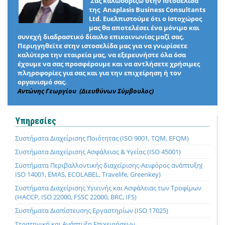
Σας καλωσορίζω στην Ιστοσελίδα
της Anaplasis Business Consultants
Ltd. Ευελπιστούμε ότι ο Ιστοχώρος
μας θα αποτελέσει ένα μόνιμο και
συνεχή διαδραστικό δίαυλο επικοινωνίας μαζί σας.
Περιηγηθείτε στην ιστοσελίδα μας για να γνωρίσετε
καλύτερα την εταιρεία μας, να εξερευνήστε όλα όσα
έχουμε να σας προσφέρουμε και να αντλήσετε χρήσιμες
πληροφορίες για σας και για την επιχείρηση ή τον
οργανισμό σας.
Αντώνης Γεωργίου (Διευθύνων Σύμβουλος)
Υπηρεσίες
Συστήματα Διαχείρισης Ποιότητας (ISO 9001, TQM, EFQM)
Συστήματα Διαχείρισης Ασφάλειας & Υγείας (ISO 45001)
Συστήματα Περιβαλλοντικής διαχείρισης-Αειφόρος ανάπτυξη(
ISO 14001, EMAS, ECOLABEL, Travelife, Greenkey)
Συστήματα Διαχείρισης Υγιεινής και Ασφάλειας των Τροφίμων
(HACCP, ISO 22000, FSSC 22000, BRC, IFS)
Συστήματα Διαπίστευσης Εργαστηρίων (ISO 17025)
Στρατηγική και Ανάπτυξη Επιχειρήσεων