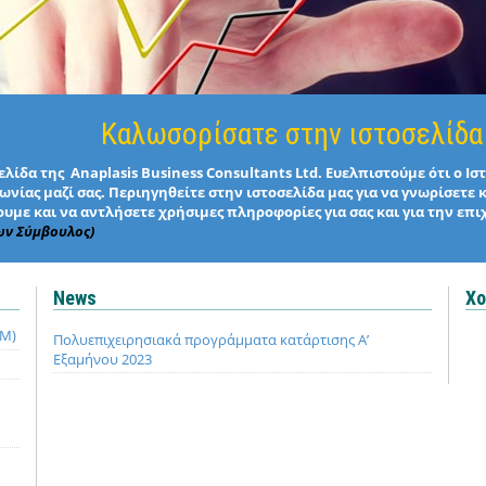
Καλωσορίσατε στην ιστοσελίδα
λίδα της Anaplasis Business Consultants Ltd. Ευελπιστούμε ότι ο Ι
νίας μαζί σας. Περιηγηθείτε στην ιστοσελίδα μας για να γνωρίσετε 
υμε και να αντλήσετε χρήσιμες πληροφορίες για σας και για την επι
ων Σύμβουλος)
News
Χο
QM)
Πολυεπιχειρησιακά προγράμματα κατάρτισης Α’
Εξαμήνου 2023