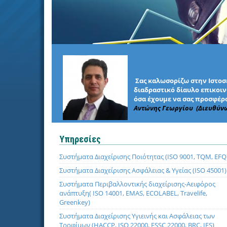
Σας καλωσορίζω στην Ιστοσε
διαδραστικό δίαυλο επικοινω
όσα έχουμε να σας προσφέρο
Αντώνης Γεωργίου (Διευθύν
Υπηρεσίες
Συστήματα Διαχείρισης Ποιότητας (ISO 9001, TQM, EF
Συστήματα Διαχείρισης Ασφάλειας & Υγείας (ISO 45001)
Συστήματα Περιβαλλοντικής διαχείρισης-Αειφόρος
ανάπτυξη( ISO 14001, EMAS, ECOLABEL, Travelife,
Greenkey)
Συστήματα Διαχείρισης Υγιεινής και Ασφάλειας των
Τροφίμων (HACCP, ISO 22000, FSSC 22000, BRC, IFS)