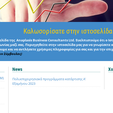
Καλωσορίσατε στην ιστοσελίδα
λίδα της Anaplasis Business Consultants Ltd. Ευελπιστούμε ότι ο Ι
νίας μαζί σας. Περιηγηθείτε στην ιστοσελίδα μας για να γνωρίσετε 
υμε και να αντλήσετε χρήσιμες πληροφορίες για σας και για την επι
ων Σύμβουλος)
News
Χο
QM)
Πολυεπιχειρησιακά προγράμματα κατάρτισης Α’
Εξαμήνου 2023