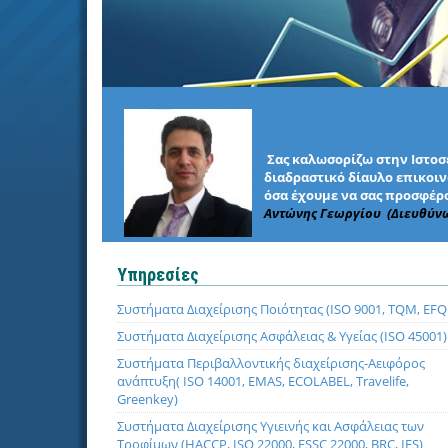
Σας καλωσορίζω στην Ιστοσε
διαδραστικό δίαυλο επικοινω
όσα έχουμε να σας προσφέρο
Αντώνης Γεωργίου (Διευθύν
Υπηρεσίες
Συστήματα Διαχείρισης Ποιότητας (ISO 9001, TQM, EF
Συστήματα Διαχείρισης Ασφάλειας & Υγείας (ISO 45001)
Συστήματα Περιβαλλοντικής διαχείρισης-Αειφόρος
ανάπτυξη( ISO 14001, EMAS, ECOLABEL, Travelife,
Greenkey)
Συστήματα Διαχείρισης Υγιεινής και Ασφάλειας των
Τροφίμων (HACCP, ISO 22000, FSSC 22000, BRC, IFS)