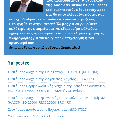
Σας καλωσορίζω στην Ιστοσελίδα
της Anaplasis Business Consultants
Ltd. Ευελπιστούμε ότι ο Ιστοχώρος
μας θα αποτελέσει ένα μόνιμο και
συνεχή διαδραστικό δίαυλο επικοινωνίας μαζί σας.
Περιηγηθείτε στην ιστοσελίδα μας για να γνωρίσετε
καλύτερα την εταιρεία μας, να εξερευνήστε όλα όσα
έχουμε να σας προσφέρουμε και να αντλήσετε χρήσιμες
πληροφορίες για σας και για την επιχείρηση ή τον
οργανισμό σας.
Αντώνης Γεωργίου (Διευθύνων Σύμβουλος)
Υπηρεσίες
Συστήματα Διαχείρισης Ποιότητας (ISO 9001, TQM, EFQM)
Συστήματα Διαχείρισης Ασφάλειας & Υγείας (ISO 45001)
Συστήματα Περιβαλλοντικής διαχείρισης-Αειφόρος ανάπτυξη(
ISO 14001, EMAS, ECOLABEL, Travelife, Greenkey)
Συστήματα Διαχείρισης Υγιεινής και Ασφάλειας των Τροφίμων
(HACCP, ISO 22000, FSSC 22000, BRC, IFS)
Συστήματα Διαπίστευσης Εργαστηρίων (ISO 17025)
Στρατηγική και Ανάπτυξη Επιχειρήσεων