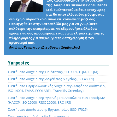
Σας καλωσορίζω στην Ιστοσελίδα
της Anaplasis Business Consultants
Ltd. Ευελπιστούμε ότι ο Ιστοχώρος
μας θα αποτελέσει ένα μόνιμο και
συνεχή διαδραστικό δίαυλο επικοινωνίας μαζί σας.
Περιηγηθείτε στην ιστοσελίδα μας για να γνωρίσετε
καλύτερα την εταιρεία μας, να εξερευνήστε όλα όσα
έχουμε να σας προσφέρουμε και να αντλήσετε χρήσιμες
πληροφορίες για σας και για την επιχείρηση ή τον
οργανισμό σας.
Αντώνης Γεωργίου (Διευθύνων Σύμβουλος)
Υπηρεσίες
Συστήματα Διαχείρισης Ποιότητας (ISO 9001, TQM, EFQM)
Συστήματα Διαχείρισης Ασφάλειας & Υγείας (ISO 45001)
Συστήματα Περιβαλλοντικής διαχείρισης-Αειφόρος ανάπτυξη(
ISO 14001, EMAS, ECOLABEL, Travelife, Greenkey)
Συστήματα Διαχείρισης Υγιεινής και Ασφάλειας των Τροφίμων
(HACCP, ISO 22000, FSSC 22000, BRC, IFS)
Συστήματα Διαπίστευσης Εργαστηρίων (ISO 17025)
Στρατηγική και Ανάπτυξη Επιχειρήσεων