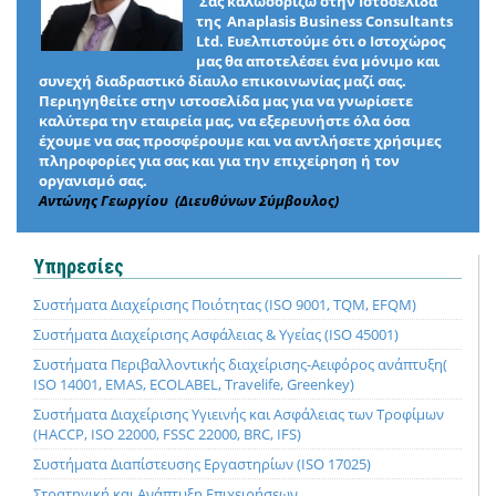
Σας καλωσορίζω στην Ιστοσελίδα
της Anaplasis Business Consultants
Ltd. Ευελπιστούμε ότι ο Ιστοχώρος
μας θα αποτελέσει ένα μόνιμο και
συνεχή διαδραστικό δίαυλο επικοινωνίας μαζί σας.
Περιηγηθείτε στην ιστοσελίδα μας για να γνωρίσετε
καλύτερα την εταιρεία μας, να εξερευνήστε όλα όσα
έχουμε να σας προσφέρουμε και να αντλήσετε χρήσιμες
πληροφορίες για σας και για την επιχείρηση ή τον
οργανισμό σας.
Αντώνης Γεωργίου (Διευθύνων Σύμβουλος)
Υπηρεσίες
Συστήματα Διαχείρισης Ποιότητας (ISO 9001, TQM, EFQM)
Συστήματα Διαχείρισης Ασφάλειας & Υγείας (ISO 45001)
Συστήματα Περιβαλλοντικής διαχείρισης-Αειφόρος ανάπτυξη(
ISO 14001, EMAS, ECOLABEL, Travelife, Greenkey)
Συστήματα Διαχείρισης Υγιεινής και Ασφάλειας των Τροφίμων
(HACCP, ISO 22000, FSSC 22000, BRC, IFS)
Συστήματα Διαπίστευσης Εργαστηρίων (ISO 17025)
Στρατηγική και Ανάπτυξη Επιχειρήσεων