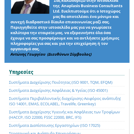
Σας καλωσορίζω στην Ιστοσελίδα
της Anaplasis Business Consultants
Ltd. Ευελπιστούμε ότι ο Ιστοχώρος
μας θα αποτελέσει ένα μόνιμο και
συνεχή διαδραστικό δίαυλο επικοινωνίας μαζί σας.
Περιηγηθείτε στην ιστοσελίδα μας για να γνωρίσετε
καλύτερα την εταιρεία μας, να εξερευνήστε όλα όσα
έχουμε να σας προσφέρουμε και να αντλήσετε χρήσιμες
πληροφορίες για σας και για την επιχείρηση ή τον
οργανισμό σας.
Αντώνης Γεωργίου (Διευθύνων Σύμβουλος)
Υπηρεσίες
Συστήματα Διαχείρισης Ποιότητας (ISO 9001, TQM, EFQM)
Συστήματα Διαχείρισης Ασφάλειας & Υγείας (ISO 45001)
Συστήματα Περιβαλλοντικής διαχείρισης-Αειφόρος ανάπτυξη(
ISO 14001, EMAS, ECOLABEL, Travelife, Greenkey)
Συστήματα Διαχείρισης Υγιεινής και Ασφάλειας των Τροφίμων
(HACCP, ISO 22000, FSSC 22000, BRC, IFS)
Συστήματα Διαπίστευσης Εργαστηρίων (ISO 17025)
Στρατηγική και Ανάπτυξη Επιχειρήσεων