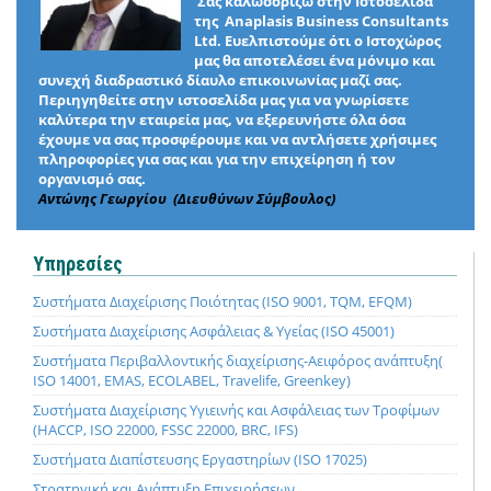
Σας καλωσορίζω στην Ιστοσελίδα
της Anaplasis Business Consultants
Ltd. Ευελπιστούμε ότι ο Ιστοχώρος
μας θα αποτελέσει ένα μόνιμο και
συνεχή διαδραστικό δίαυλο επικοινωνίας μαζί σας.
Περιηγηθείτε στην ιστοσελίδα μας για να γνωρίσετε
καλύτερα την εταιρεία μας, να εξερευνήστε όλα όσα
έχουμε να σας προσφέρουμε και να αντλήσετε χρήσιμες
πληροφορίες για σας και για την επιχείρηση ή τον
οργανισμό σας.
Αντώνης Γεωργίου (Διευθύνων Σύμβουλος)
Υπηρεσίες
Συστήματα Διαχείρισης Ποιότητας (ISO 9001, TQM, EFQM)
Συστήματα Διαχείρισης Ασφάλειας & Υγείας (ISO 45001)
Συστήματα Περιβαλλοντικής διαχείρισης-Αειφόρος ανάπτυξη(
ISO 14001, EMAS, ECOLABEL, Travelife, Greenkey)
Συστήματα Διαχείρισης Υγιεινής και Ασφάλειας των Τροφίμων
(HACCP, ISO 22000, FSSC 22000, BRC, IFS)
Συστήματα Διαπίστευσης Εργαστηρίων (ISO 17025)
Στρατηγική και Ανάπτυξη Επιχειρήσεων