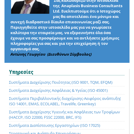
Σας καλωσορίζω στην Ιστοσελίδα
της Anaplasis Business Consultants
Ltd. Ευελπιστούμε ότι ο Ιστοχώρος
μας θα αποτελέσει ένα μόνιμο και
συνεχή διαδραστικό δίαυλο επικοινωνίας μαζί σας.
Περιηγηθείτε στην ιστοσελίδα μας για να γνωρίσετε
καλύτερα την εταιρεία μας, να εξερευνήστε όλα όσα
έχουμε να σας προσφέρουμε και να αντλήσετε χρήσιμες
πληροφορίες για σας και για την επιχείρηση ή τον
οργανισμό σας.
Αντώνης Γεωργίου (Διευθύνων Σύμβουλος)
Υπηρεσίες
Συστήματα Διαχείρισης Ποιότητας (ISO 9001, TQM, EFQM)
Συστήματα Διαχείρισης Ασφάλειας & Υγείας (ISO 45001)
Συστήματα Περιβαλλοντικής διαχείρισης-Αειφόρος ανάπτυξη(
ISO 14001, EMAS, ECOLABEL, Travelife, Greenkey)
Συστήματα Διαχείρισης Υγιεινής και Ασφάλειας των Τροφίμων
(HACCP, ISO 22000, FSSC 22000, BRC, IFS)
Συστήματα Διαπίστευσης Εργαστηρίων (ISO 17025)
Στρατηγική και Ανάπτυξη Επιχειρήσεων