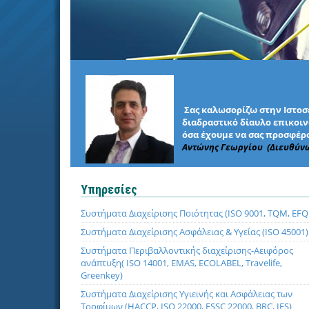
Σας καλωσορίζω στην Ιστοσε
διαδραστικό δίαυλο επικοινω
όσα έχουμε να σας προσφέρο
Αντώνης Γεωργίου (Διευθύν
Υπηρεσίες
Συστήματα Διαχείρισης Ποιότητας (ISO 9001, TQM, EF
Συστήματα Διαχείρισης Ασφάλειας & Υγείας (ISO 45001)
Συστήματα Περιβαλλοντικής διαχείρισης-Αειφόρος
ανάπτυξη( ISO 14001, EMAS, ECOLABEL, Travelife,
Greenkey)
Συστήματα Διαχείρισης Υγιεινής και Ασφάλειας των
Τροφίμων (HACCP, ISO 22000, FSSC 22000, BRC, IFS)