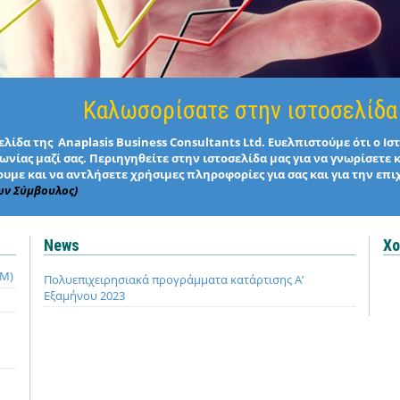
Καλωσορίσατε στην ιστοσελίδα
λίδα της Anaplasis Business Consultants Ltd. Ευελπιστούμε ότι ο Ι
νίας μαζί σας. Περιηγηθείτε στην ιστοσελίδα μας για να γνωρίσετε 
υμε και να αντλήσετε χρήσιμες πληροφορίες για σας και για την επι
ων Σύμβουλος)
News
Χο
QM)
Πολυεπιχειρησιακά προγράμματα κατάρτισης Α’
Εξαμήνου 2023