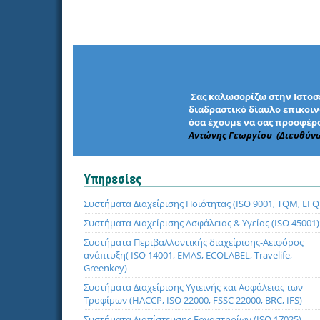
Σας καλωσορίζω στην Ιστοσε
διαδραστικό δίαυλο επικοινω
όσα έχουμε να σας προσφέρο
Αντώνης Γεωργίου (Διευθύν
Υπηρεσίες
Συστήματα Διαχείρισης Ποιότητας (ISO 9001, TQM, EF
Συστήματα Διαχείρισης Ασφάλειας & Υγείας (ISO 45001)
Συστήματα Περιβαλλοντικής διαχείρισης-Αειφόρος
ανάπτυξη( ISO 14001, EMAS, ECOLABEL, Travelife,
Greenkey)
Συστήματα Διαχείρισης Υγιεινής και Ασφάλειας των
Τροφίμων (HACCP, ISO 22000, FSSC 22000, BRC, IFS)
Συστήματα Διαπίστευσης Εργαστηρίων (ISO 17025)