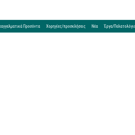
παγγελματικά Προσόντα
Χορηγίες/προσκλήσεις
Νέα
Έργα/Πελατολόγι