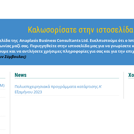
Καλωσορίσατε στην ιστοσελίδα
λίδα της Anaplasis Business Consultants Ltd. Ευελπιστούμε ότι ο Ι
νίας μαζί σας. Περιηγηθείτε στην ιστοσελίδα μας για να γνωρίσετε 
υμε και να αντλήσετε χρήσιμες πληροφορίες για σας και για την επι
ων Σύμβουλος)
News
Χο
QM)
Πολυεπιχειρησιακά προγράμματα κατάρτισης Α’
Εξαμήνου 2023