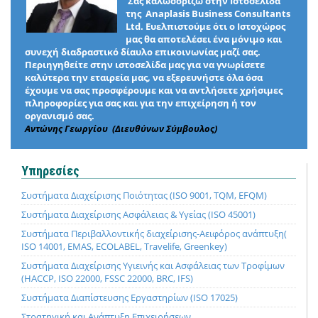
Σας καλωσορίζω στην Ιστοσελίδα
της Anaplasis Business Consultants
Ltd. Ευελπιστούμε ότι ο Ιστοχώρος
μας θα αποτελέσει ένα μόνιμο και
συνεχή διαδραστικό δίαυλο επικοινωνίας μαζί σας.
Περιηγηθείτε στην ιστοσελίδα μας για να γνωρίσετε
καλύτερα την εταιρεία μας, να εξερευνήστε όλα όσα
έχουμε να σας προσφέρουμε και να αντλήσετε χρήσιμες
πληροφορίες για σας και για την επιχείρηση ή τον
οργανισμό σας.
Αντώνης Γεωργίου (Διευθύνων Σύμβουλος)
Υπηρεσίες
Συστήματα Διαχείρισης Ποιότητας (ISO 9001, TQM, EFQM)
Συστήματα Διαχείρισης Ασφάλειας & Υγείας (ISO 45001)
Συστήματα Περιβαλλοντικής διαχείρισης-Αειφόρος ανάπτυξη(
ISO 14001, EMAS, ECOLABEL, Travelife, Greenkey)
Συστήματα Διαχείρισης Υγιεινής και Ασφάλειας των Τροφίμων
(HACCP, ISO 22000, FSSC 22000, BRC, IFS)
Συστήματα Διαπίστευσης Εργαστηρίων (ISO 17025)
Στρατηγική και Ανάπτυξη Επιχειρήσεων