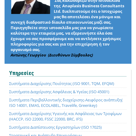
Σας καλωσορίζω στην Ιστοσελίδα
της Anaplasis Business Consultants
Ltd. Ευελπιστούμε ότι ο Ιστοχώρος
μας θα αποτελέσει ένα μόνιμο και
συνεχή διαδραστικό δίαυλο επικοινωνίας μαζί σας.
Περιηγηθείτε στην ιστοσελίδα μας για να γνωρίσετε
καλύτερα την εταιρεία μας, να εξερευνήστε όλα όσα
έχουμε να σας προσφέρουμε και να αντλήσετε χρήσιμες
πληροφορίες για σας και για την επιχείρηση ή τον
οργανισμό σας.
Αντώνης Γεωργίου (Διευθύνων Σύμβουλος)
Υπηρεσίες
Συστήματα Διαχείρισης Ποιότητας (ISO 9001, TQM, EFQM)
Συστήματα Διαχείρισης Ασφάλειας & Υγείας (ISO 45001)
Συστήματα Περιβαλλοντικής διαχείρισης-Αειφόρος ανάπτυξη(
ISO 14001, EMAS, ECOLABEL, Travelife, Greenkey)
Συστήματα Διαχείρισης Υγιεινής και Ασφάλειας των Τροφίμων
(HACCP, ISO 22000, FSSC 22000, BRC, IFS)
Συστήματα Διαπίστευσης Εργαστηρίων (ISO 17025)
Στρατηγική και Ανάπτυξη Επιχειρήσεων