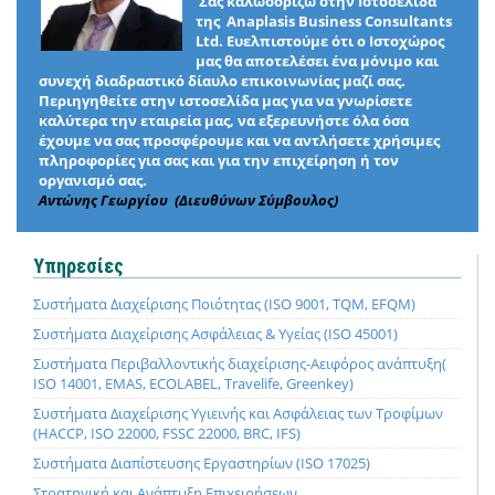
Σας καλωσορίζω στην Ιστοσελίδα
της Anaplasis Business Consultants
Ltd. Ευελπιστούμε ότι ο Ιστοχώρος
μας θα αποτελέσει ένα μόνιμο και
συνεχή διαδραστικό δίαυλο επικοινωνίας μαζί σας.
Περιηγηθείτε στην ιστοσελίδα μας για να γνωρίσετε
καλύτερα την εταιρεία μας, να εξερευνήστε όλα όσα
έχουμε να σας προσφέρουμε και να αντλήσετε χρήσιμες
πληροφορίες για σας και για την επιχείρηση ή τον
οργανισμό σας.
Αντώνης Γεωργίου (Διευθύνων Σύμβουλος)
Υπηρεσίες
Συστήματα Διαχείρισης Ποιότητας (ISO 9001, TQM, EFQM)
Συστήματα Διαχείρισης Ασφάλειας & Υγείας (ISO 45001)
Συστήματα Περιβαλλοντικής διαχείρισης-Αειφόρος ανάπτυξη(
ISO 14001, EMAS, ECOLABEL, Travelife, Greenkey)
Συστήματα Διαχείρισης Υγιεινής και Ασφάλειας των Τροφίμων
(HACCP, ISO 22000, FSSC 22000, BRC, IFS)
Συστήματα Διαπίστευσης Εργαστηρίων (ISO 17025)
Στρατηγική και Ανάπτυξη Επιχειρήσεων