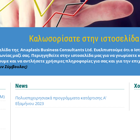
Καλωσορίσατε στην ιστοσελίδα
λίδα της Anaplasis Business Consultants Ltd. Ευελπιστούμε ότι ο Ι
νίας μαζί σας. Περιηγηθείτε στην ιστοσελίδα μας για να γνωρίσετε 
υμε και να αντλήσετε χρήσιμες πληροφορίες για σας και για την επι
ων Σύμβουλος)
News
Χο
QM)
Πολυεπιχειρησιακά προγράμματα κατάρτισης Α’
Εξαμήνου 2023