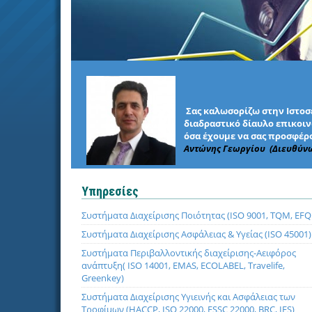
Σας καλωσορίζω στην Ιστοσε
διαδραστικό δίαυλο επικοινω
όσα έχουμε να σας προσφέρο
Αντώνης Γεωργίου (Διευθύν
Υπηρεσίες
Συστήματα Διαχείρισης Ποιότητας (ISO 9001, TQM, EF
Συστήματα Διαχείρισης Ασφάλειας & Υγείας (ISO 45001)
Συστήματα Περιβαλλοντικής διαχείρισης-Αειφόρος
ανάπτυξη( ISO 14001, EMAS, ECOLABEL, Travelife,
Greenkey)
Συστήματα Διαχείρισης Υγιεινής και Ασφάλειας των
Τροφίμων (HACCP, ISO 22000, FSSC 22000, BRC, IFS)