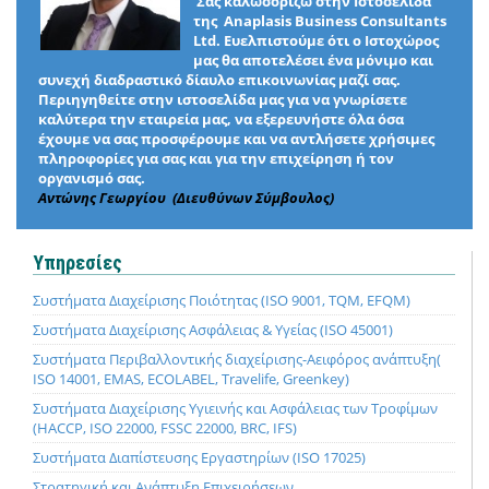
Σας καλωσορίζω στην Ιστοσελίδα
της Anaplasis Business Consultants
Ltd. Ευελπιστούμε ότι ο Ιστοχώρος
μας θα αποτελέσει ένα μόνιμο και
συνεχή διαδραστικό δίαυλο επικοινωνίας μαζί σας.
Περιηγηθείτε στην ιστοσελίδα μας για να γνωρίσετε
καλύτερα την εταιρεία μας, να εξερευνήστε όλα όσα
έχουμε να σας προσφέρουμε και να αντλήσετε χρήσιμες
πληροφορίες για σας και για την επιχείρηση ή τον
οργανισμό σας.
Αντώνης Γεωργίου (Διευθύνων Σύμβουλος)
Υπηρεσίες
Συστήματα Διαχείρισης Ποιότητας (ISO 9001, TQM, EFQM)
Συστήματα Διαχείρισης Ασφάλειας & Υγείας (ISO 45001)
Συστήματα Περιβαλλοντικής διαχείρισης-Αειφόρος ανάπτυξη(
ISO 14001, EMAS, ECOLABEL, Travelife, Greenkey)
Συστήματα Διαχείρισης Υγιεινής και Ασφάλειας των Τροφίμων
(HACCP, ISO 22000, FSSC 22000, BRC, IFS)
Συστήματα Διαπίστευσης Εργαστηρίων (ISO 17025)
Στρατηγική και Ανάπτυξη Επιχειρήσεων