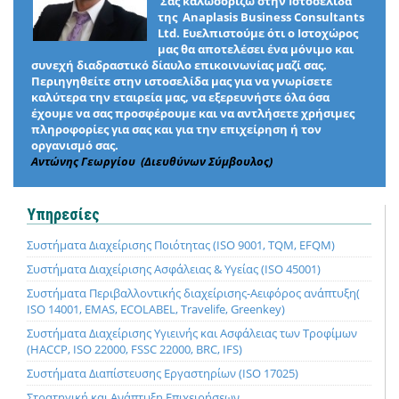
Σας καλωσορίζω στην Ιστοσελίδα
της Anaplasis Business Consultants
Ltd. Ευελπιστούμε ότι ο Ιστοχώρος
μας θα αποτελέσει ένα μόνιμο και
συνεχή διαδραστικό δίαυλο επικοινωνίας μαζί σας.
Περιηγηθείτε στην ιστοσελίδα μας για να γνωρίσετε
καλύτερα την εταιρεία μας, να εξερευνήστε όλα όσα
έχουμε να σας προσφέρουμε και να αντλήσετε χρήσιμες
πληροφορίες για σας και για την επιχείρηση ή τον
οργανισμό σας.
Αντώνης Γεωργίου (Διευθύνων Σύμβουλος)
Υπηρεσίες
Συστήματα Διαχείρισης Ποιότητας (ISO 9001, TQM, EFQM)
Συστήματα Διαχείρισης Ασφάλειας & Υγείας (ISO 45001)
Συστήματα Περιβαλλοντικής διαχείρισης-Αειφόρος ανάπτυξη(
ISO 14001, EMAS, ECOLABEL, Travelife, Greenkey)
Συστήματα Διαχείρισης Υγιεινής και Ασφάλειας των Τροφίμων
(HACCP, ISO 22000, FSSC 22000, BRC, IFS)
Συστήματα Διαπίστευσης Εργαστηρίων (ISO 17025)
Στρατηγική και Ανάπτυξη Επιχειρήσεων