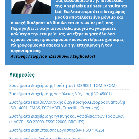
Σας καλωσορίζω στην Ιστοσελίδα
της Anaplasis Business Consultants
Ltd. Ευελπιστούμε ότι ο Ιστοχώρος
μας θα αποτελέσει ένα μόνιμο και
συνεχή διαδραστικό δίαυλο επικοινωνίας μαζί σας.
Περιηγηθείτε στην ιστοσελίδα μας για να γνωρίσετε
καλύτερα την εταιρεία μας, να εξερευνήστε όλα όσα
έχουμε να σας προσφέρουμε και να αντλήσετε χρήσιμες
πληροφορίες για σας και για την επιχείρηση ή τον
οργανισμό σας.
Αντώνης Γεωργίου (Διευθύνων Σύμβουλος)
Υπηρεσίες
Συστήματα Διαχείρισης Ποιότητας (ISO 9001, TQM, EFQM)
Συστήματα Διαχείρισης Ασφάλειας & Υγείας (ISO 45001)
Συστήματα Περιβαλλοντικής διαχείρισης-Αειφόρος ανάπτυξη(
ISO 14001, EMAS, ECOLABEL, Travelife, Greenkey)
Συστήματα Διαχείρισης Υγιεινής και Ασφάλειας των Τροφίμων
(HACCP, ISO 22000, FSSC 22000, BRC, IFS)
Συστήματα Διαπίστευσης Εργαστηρίων (ISO 17025)
Στρατηγική και Ανάπτυξη Επιχειρήσεων